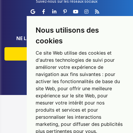
Suivez-nous sur les réseaux sociaux
Nous utilisons des
NE LAISSEZ AUCUNE CHANCE À L'HUMIDITÉ
cookies
Ce site Web utilise des cookies et
EXPERTISE GRATUITE
d'autres technologies de suivi pour
améliorer votre expérience de
Appelez: 26 31 02 01
navigation aux fins suivantes :
pour
activer les fonctionnalités de base du
site Web
,
pour offrir une meilleure
expérience sur le site Web
,
pour
Se connecter
mesurer votre intérêt pour nos
produits et services et pour
Copyright © 2026 Murprotec. Tous droits réservés
personnaliser les interactions
UP TO DATE WebDesign
marketing
,
pour diffuser des publicités
Politique de confidentialité
plus pertinentes pour vous
.
Politique relative aux cookies