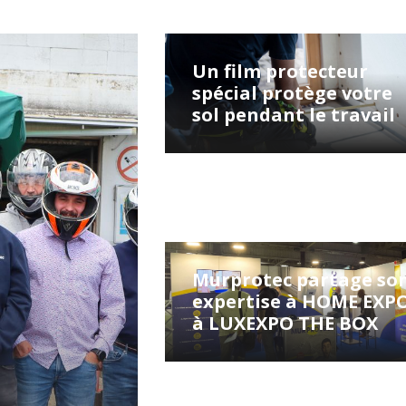
Un film protecteur
spécial protège votre
sol pendant le travail
Murprotec partage so
expertise à HOME EXP
à LUXEXPO THE BOX