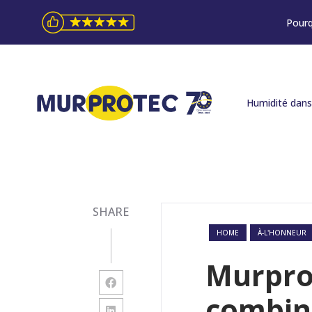
Pourq
Humidité dans
SHARE
HOME
À-L'HONNEUR
Murpro
combina