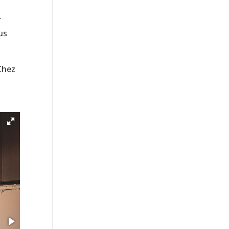
r
us
Chez