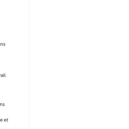
ons
ail.
ons
e et